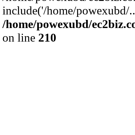
include('/home/powexubd/..
/home/powexubd/ec2biz.co
on line
210