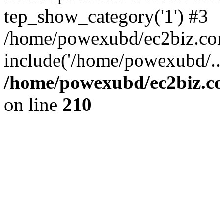
tep_show_category('1') #3
/home/powexubd/ec2biz.com
include('/home/powexubd/..
/home/powexubd/ec2biz.co
on line
210