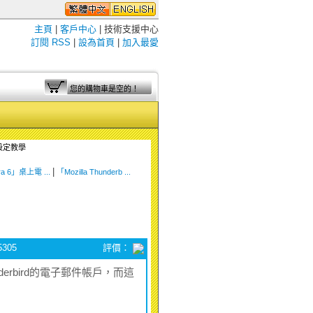
主頁
|
客戶中心
| 技術支援中心
訂閱 RSS
|
設為首頁
|
加入最愛
您的購物車是空的！
件設定教學
|
ra 6」桌上電 ...
「Mozilla Thunderb ...
305
評價：
erbird的電子郵件帳戶，而這