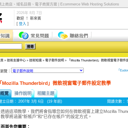
店、域名註冊、電子商貿方案 | Ecommerce Web Hosting Solutions
2026年 8月 7日
歡迎 ！ 新來賓
[
登入
]
主頁
»
技術支援中心
»
技術知識
»
電子郵件說明
»
「Mozilla Thunderbird」微軟視窗電子郵
「Eudo
瀏覽：
「Mozilla Thunderbird」微軟視窗電子郵件設定教學
概覽
操作說明
相關主題
建立日期： 2007年 3月 6日 (19 年前)
閱讀次數： 5
透過這項教學，我們將會指導您如何在微軟視窗上建立Mozilla Thund
教學將涵蓋“新帳戶”和“已存在帳戶”的設定方式。
而首先您需要：