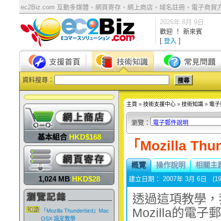
ec2Biz.com 互動多媒體、網頁寄存、網上商店、域名註冊、電子商貿方案 | Ecom
2026年 8月 9日
歡迎 ！ 新來賓
[
登入
]
資料搜尋：
主頁
»
技術支援中心
»
技術知識
»
電子
瀏覽：
基本組合
HKD$168
「Mozilla Th
概覽
操作說明
相關主
1,024 MB
HKD$28
建立日期： 2007年 3月 6日 (19
銀組合
HKD$388
透過這項教學，
Mozilla的電
「Mozilla Thunderbird」Mac
OSX 設定教學