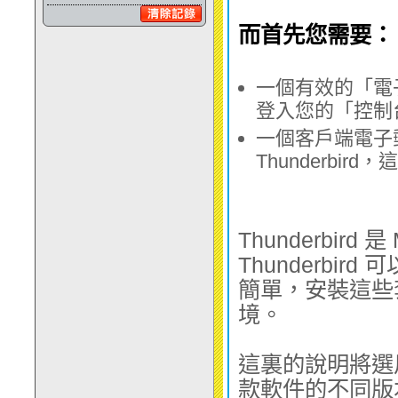
2 GB
HKD$38
金組合
HKD$468
而首先您需要：
4 GB
HKD$68
一個有效的「電
登入您的「控制
一個客戶端電子郵
Thunderbi
6 GB
HKD$98
Thunderbir
10 GB
HKD$168
Thunderb
簡單，安裝這些
境。
20 GB
HKD$228
這裏的說明將選用Th
款軟件的不同版