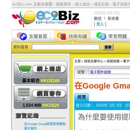
ec2Biz.com 互動多媒體、網頁寄存、網上商店、域名註冊、電子商貿方案 | Ecom
2026年 8月 8日
歡迎 ！ 新來賓
[
登入
]
資料搜尋：
主頁
»
技術支援中心
»
技術知識
»
電子
瀏覽：
基本組合
HKD$168
在Google 
概覽
1,024 MB
HKD$28
建立日期： 2016年 3月 3日 (10
銀組合
HKD$388
為什麼要使用提
在Google Gmail設置使用獲取
電子郵件