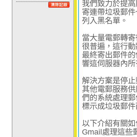
2 GB
HKD$38
我們致力於提高
金組合
HKD$468
寄連帶垃圾郵件
列入黑名單。
4 GB
HKD$68
當大量電郵轉寄
很普遍，這行動
最終寄出郵件的
6 GB
HKD$98
響這伺服器內所
解決方䅁是停止
10 GB
HKD$168
其他電郵服務供
們的系統處理郵
標示成垃圾郵件
20 GB
HKD$228
以下介紹有關如
Gmail處理這